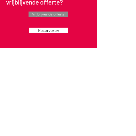
vrijblijvende offerte?
Vrijblijvende offerte
Reserveren
Chauffeursdiensten
Privéchaufeur
Blessurechauffeur
Bobchauffeur
Shuttlechauffeur
Autotransport / hikers
Overige diensten
Werving en selectie directiechauffeur
Detachering directiechauffeur
Parkeerbegeleiding
Valet parking