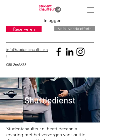
Inloggen
Reserveren
Vrijblijvende offerte
info@studentchauffeur.n
l
088-2663678
Shuttledienst
Studentchauffeur.nl heeft decennia
ervaring met het verzorgen van shuttle-